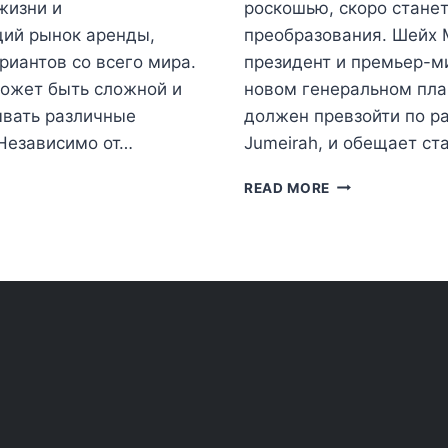
жизни и
роскошью, скоро стане
щий рынок аренды,
преобразования. Шейх 
риантов со всего мира.
президент и премьер-ми
может быть сложной и
новом генеральном план
ывать различные
должен превзойти по р
 Независимо от…
Jumeirah, и обещает 
ПАЛЬМА
READ MORE
ДЖЕБЕЛЬ
АЛИ:
РАСКРЫТ